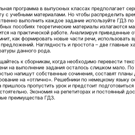
ьная программа в выпускных классах предполагает сер
ту с учебными материалами. Но чтобы распределить вре
ственно выполнить каждое задание используйте ГДЗ по 
бных пособиях теоретические материалы излагаются мак
ится на практической работе. Анализируя приведенные о
мнит, как формировать новые части речи, использовать 
 предложений. Наглядность и простота – две главные х
ратуры данного рода.
щайтесь к сборникам, когда необходимо перевести текст
ени на выполнение задания осталось слишком мало. По 
остью напишут собственные сочинения, составят планы д
рование на «отлично». Решебники по немецкому языку о
а пришлось пропустить урок и предстоит подготовиться
стоятельно. Экономия на репетиторах и постоянный дос
ные преимущества ГДЗ.