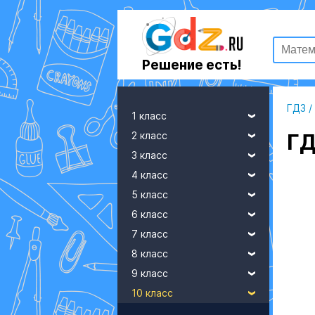
Решение есть!
ГДЗ
/
1 класс
2 класс
ГД
3 класс
4 класс
5 класс
6 класс
7 класс
8 класс
9 класс
10 класс