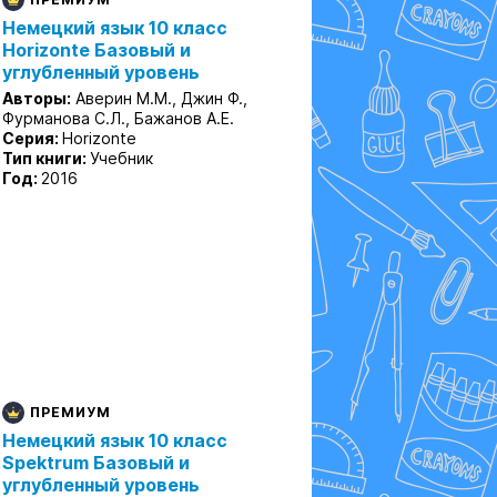
Немецкий язык 10 класс
Horizonte Базовый и
углубленный уровень
Авторы:
Аверин М.М., Джин Ф.,
Фурманова С.Л., Бажанов А.Е.
Серия:
Horizonte
Тип книги:
Учебник
Год:
2016
ПРЕМИУМ
Немецкий язык 10 класс
Spektrum Базовый и
углубленный уровень