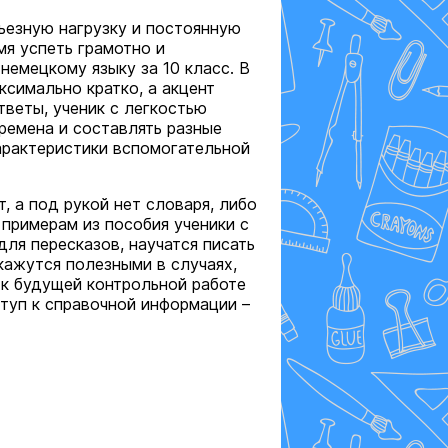
ьезную нагрузку и постоянную
мя успеть грамотно и
немецкому языку за 10 класс. В
симально кратко, а акцент
тветы, ученик с легкостью
времена и составлять разные
арактеристики вспомогательной
, а под рукой нет словаря, либо
примерам из пособия ученики с
ля пересказов, научатся писать
кажутся полезными в случаях,
 к будущей контрольной работе
туп к справочной информации –