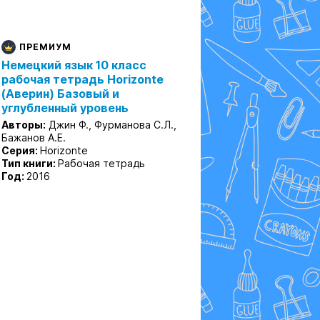
ПРЕМИУМ
Немецкий язык 10 класс
рабочая тетрадь Horizonte
(Аверин) Базовый и
углубленный уровень
Авторы:
Джин Ф., Фурманова С.Л.,
Бажанов А.Е.
Серия:
Horizonte
Тип книги:
Рабочая тетрадь
Год:
2016