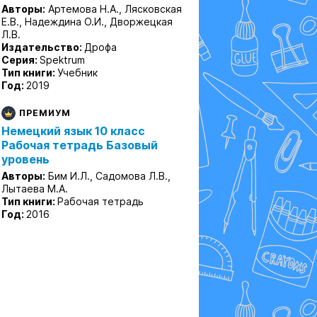
Авторы:
Артемова Н.А., Лясковская
Е.В., Надеждина О.И., Дворжецкая
Л.В.
Издательство:
Дрофа
Серия:
Spektrum
Тип книги:
Учебник
Год:
2019
ПРЕМИУМ
Немецкий язык 10 класс
Рабочая тетрадь Базовый
уровень
Авторы:
Бим И.Л., Садомова Л.В.,
Лытаева М.А.
Тип книги:
Рабочая тетрадь
Год:
2016