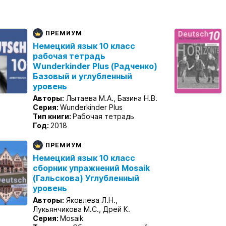
ПРЕМИУМ
Немецкий язык 10 класс
рабочая тетрадь
Wunderkinder Plus (Радченко)
Базовый и углубленный
уровень
Авторы:
Лытаева М.А., Базина Н.В.
Серия:
Wunderkinder Plus
Тип книги:
Рабочая тетрадь
Год:
2018
ПРЕМИУМ
Немецкий язык 10 класс
сборник упражнений Mosaik
(Гальскова) Углубленный
уровень
Авторы:
Яковлева Л.Н.,
Лукьянчикова М.С., Дрей К.
Серия:
Mosaik