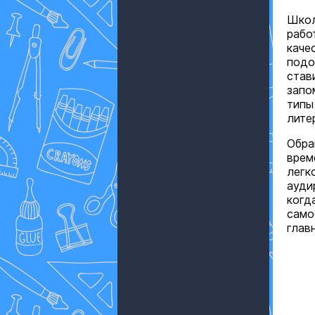
Школ
рабо
каче
подо
став
запо
типы
лите
Обра
врем
легк
ауди
когд
само
глав