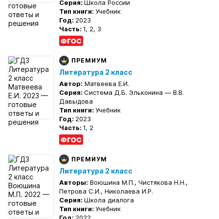
Серия:
Школа России
Тип книги:
Учебник
Год:
2023
Часть:
1, 2, 3
ПРЕМИУМ
Литература 2 класс
Автор:
Матвеева Е.И.
Серия:
Система Д.Б. Эльконина — В.В.
Давыдова
Тип книги:
Учебник
Год:
2023
Часть:
1, 2
ПРЕМИУМ
Литература 2 класс
Авторы:
Воюшина М.П., Чистякова Н.Н.,
Петрова С.И., Николаева И.Р.
Серия:
Школа диалога
Тип книги:
Учебник
Год:
2022