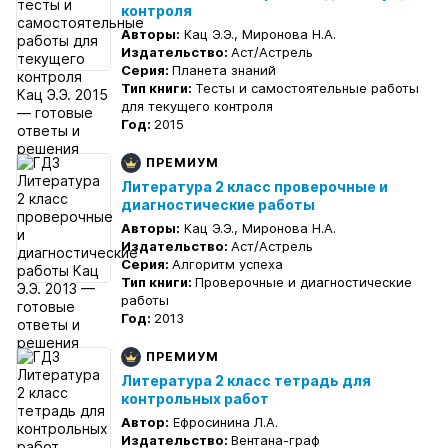
контроля
Авторы:
Кац Э.Э., Миронова Н.А.
Издательство:
Аст/Астрель
Серия:
Планета знаний
Тип книги:
Тесты и самостоятельные работы
для текущего контроля
Год:
2015
ПРЕМИУМ
Литература 2 класс проверочные и
диагностические работы
Авторы:
Кац Э.Э., Миронова Н.А.
Издательство:
Аст/Астрель
Серия:
Алгоритм успеха
Тип книги:
Проверочные и диагностические
работы
Год:
2013
ПРЕМИУМ
Литература 2 класс тетрадь для
контрольных работ
Автор:
Ефросинина Л.А.
Издательство:
Вентана-граф