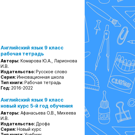
Английский язык 9 класс
рабочая тетрадь
Авторы:
Комарова Ю.А., Ларионова
И.В.
Издательство:
Русское слово
Серия:
Инновационная школа
Тип книги:
Рабочая тетрадь
Год:
2016-2022
Английский язык 9 класс
новый курс 5-й год обучения
Авторы:
Афанасьева О.В., Михеева
И.В.
Издательство:
Дрофа
Серия:
Новый курс
Тип книги:
Учебник