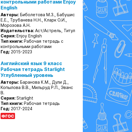
контрольными работами Enjoy
English
Авторы:
Биболетова М.З., Бабушис
Е.Е., Трубанева Н.Н., Кларк О.И.,
Морозова А.Н.
Издательства:
Аст/Астрель, Титул
Серия:
Enjoy English
Тип книги:
Рабочая тетрадь с
контрольными работами
Год:
2015-2023
Английский язык 9 класс
Рабочая тетрадь Starlight
Углубленный уровень
Авторы:
Баранова К.М., Дули Д.,
Копылова В.В., Мильруд Р.П., Эванс
В.
Серия:
Starlight
Тип книги:
Рабочая тетрадь
Год:
2017-2024