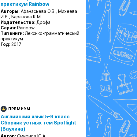
практикум Rainbow
Авторы:
Афанасьева О.В., Михеева
И.В., Баранова К.М.
Издательство:
Дрофа
Серия:
Rainbow
Тип книги:
Лексико-грамматический
практикум
Год:
2017
ПРЕМИУМ
Английский язык 5-9 класс
Сборник устных тем Spotlight
(Ваулина)
Автор:
Смирнов Ю.А.