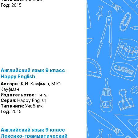
Год:
2015
Английский язык 9 класс
Happy English
Авторы:
К.И. Кауфман, М.Ю.
Кауфман
Издательство:
Титул
Серия:
Happy English
Тип книги:
Учебник
Год:
2015
Английский язык 9 класс
Лексико-грамматический