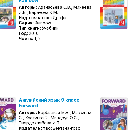
Rainbow
Авторы:
Афанасьева О.В., Михеева
И.В., Баранова К.М.
Издательство:
Дрофа
Серия:
Rainbow
Тип книги:
Учебник
Год:
2016
Часть:
1, 2
Английский язык 9 класс
Forward
Авторы:
Вербицкая М.В., Маккинли
С., Хастингс Б., Миндрул О.С.,
Твердохлебова И.П.
Издательство:
Вентана-граф