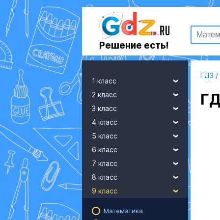
Решение есть!
ГДЗ
/
1 класс
2 класс
ГД
3 класс
4 класс
5 класс
6 класс
7 класс
8 класс
9 класс
Математика