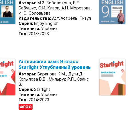
Авторы:
М.З. Биболетова, Е.Е.
Бабушис, О.И. Кларк, А.Н. Морозова,
И.Ю. Соловьева
Издательства:
Аст/Астрель, Титул
Серия:
Enjoy English
Тип книги:
Учебник
Год:
2013-2023
Английский язык 9 класс
Starlight Углубленный уровень
Авторы:
Баранова К.М., Дули Д.,
Копылова В.В., Мильруд Р.П., Эванс
В.
Серия:
Starlight
Тип книги:
Учебник
Год:
2014-2023