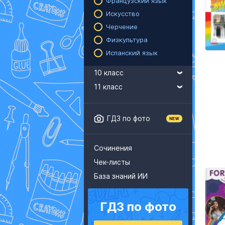
Французский язык
Искусство
Черчение
Физкультура
Испанский язык
10 класс
11 класс
ГДЗ по фото
Сочинения
Чек-листы
База знаний ИИ
ГДЗ по фото