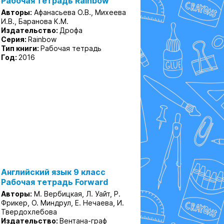
Рабочая тетрадь Rainbow
Авторы:
Афанасьева О.В., Михеева
И.В., Баранова К.М.
Издательство:
Дрофа
Серия:
Rainbow
Тип книги:
Рабочая тетрадь
Год:
2016
Английский язык 9 класс
Рабочая тетрадь Forward
Авторы:
М. Вербицкая, Л. Уайт, Р.
Фрикер, О. Миндрул, Е. Нечаева, И.
Твердохлебова
Издательство:
Вентана-граф