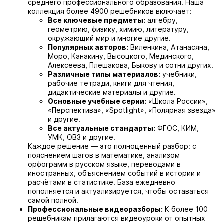
среднего профессионального образования. Наша
коллекция более 4900 решебников включает:
Все ключевые предметы:
алгебру,
геометрию, физику, химию, литературу,
окружающий мир и многие другие.
Популярных авторов:
Виленкина, Атанасяна,
Моро, Канакину, Высоцкого, Мединского,
Алексеева, Плешакова, Быкову и сотни других.
Различные типы материалов:
учебники,
рабочие тетради, книги для чтения,
дидактические материалы и другие.
Основные учебные серии:
«Школа России»,
«Перспектива», «Spotlight», «Полярная звезда»
и другие.
Все актуальные стандарты:
ФГОС, КИМ,
УМК, ОВЗ и другие.
Каждое решение — это полноценный разбор: с
пояснением шагов в математике, анализом
орфограмм в русском языке, переводами в
иностранных, объяснением событий в истории и
расчётами в статистике. База ежедневно
пополняется и актуализируется, чтобы оставаться
самой полной.
Профессиональные видеоразборы:
К более 100
решебникам прилагаются видеоуроки от опытных