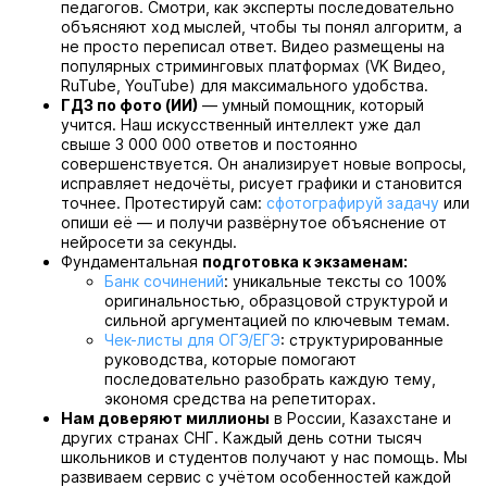
педагогов. Смотри, как эксперты последовательно
объясняют ход мыслей, чтобы ты понял алгоритм, а
не просто переписал ответ. Видео размещены на
популярных стриминговых платформах (VK Видео,
RuTube, YouTube) для максимального удобства.
ГДЗ по фото (ИИ)
— умный помощник, который
учится. Наш искусственный интеллект уже дал
свыше 3 000 000 ответов и постоянно
совершенствуется. Он анализирует новые вопросы,
исправляет недочёты, рисует графики и становится
точнее. Протестируй сам:
сфотографируй задачу
или
опиши её — и получи развёрнутое объяснение от
нейросети за секунды.
Фундаментальная
подготовка к экзаменам:
Банк сочинений
: уникальные тексты со 100%
оригинальностью, образцовой структурой и
сильной аргументацией по ключевым темам.
Чек-листы для ОГЭ/ЕГЭ
: структурированные
руководства, которые помогают
последовательно разобрать каждую тему,
экономя средства на репетиторах.
Нам доверяют миллионы
в России, Казахстане и
других странах СНГ. Каждый день сотни тысяч
школьников и студентов получают у нас помощь. Мы
развиваем сервис с учётом особенностей каждой