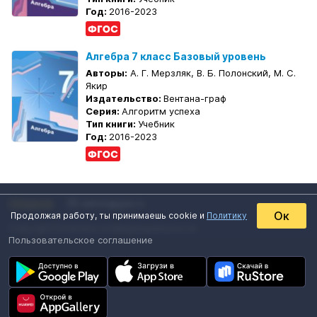
Год:
2016-2023
Алгебра 7 класс Базовый уровень
Авторы:
А. Г. Мерзляк, В. Б. Полонский, М. С.
Якир
Издательство:
Вентана-граф
Серия:
Алгоритм успеха
Тип книги:
Учебник
Год:
2016-2023
ПРЕМИУМ
admin@gdz.ru
Ок
Продолжая работу, ты принимаешь cookie и
Политику
Copyright
Политика конфиденциальности
Пользовательское соглашение