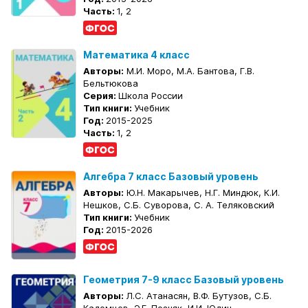
Часть:
1, 2
Математика 4 класс
Авторы:
М.И. Моро, М.А. Бантова, Г.В.
Бельтюкова
Серия:
Школа России
Тип книги:
Учебник
Год:
2015-2025
Часть:
1, 2
Алгебра 7 класс Базовый уровень
Авторы:
Ю.Н. Макарычев, Н.Г. Миндюк, К.И.
Нешков, С.Б. Суворова, С. А. Теляковский
Тип книги:
Учебник
Год:
2015-2026
Геометрия 7-9 класс Базовый уровень
Авторы:
Л.С. Атанасян, В.Ф. Бутузов, С.Б.
Кадомцев, Э.Г. Позняк, И.И. Юдин