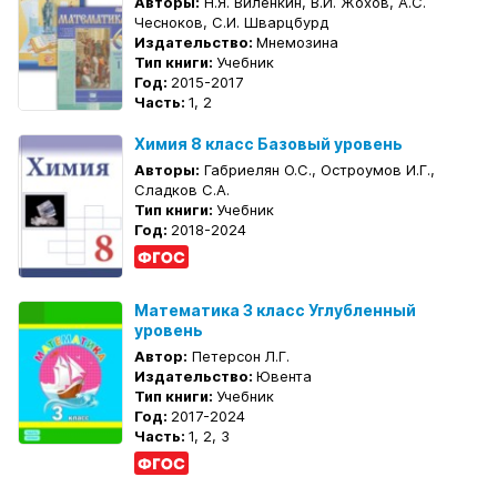
Авторы:
Н.Я. Виленкин, В.И. Жохов, А.С.
Чесноков, С.И. Шварцбурд
Издательство:
Мнемозина
Тип книги:
Учебник
Год:
2015-2017
Часть:
1, 2
Химия 8 класс Базовый уровень
Авторы:
Габриелян О.С., Остроумов И.Г.,
Сладков С.А.
Тип книги:
Учебник
Год:
2018-2024
Математика 3 класс Углубленный
уровень
Автор:
Петерсон Л.Г.
Издательство:
Ювента
Тип книги:
Учебник
Год:
2017-2024
Часть:
1, 2, 3