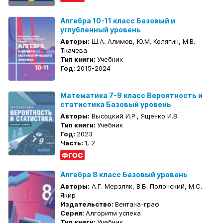
Алгебра 10-11 класс Базовый и
углубленный уровень
Авторы:
Ш.А. Алимов, Ю.М. Колягин, М.В.
Ткачева
Тип книги:
Учебник
Год:
2015-2024
Математика 7-9 класс Вероятность и
статистика Базовый уровень
Авторы:
Высоцкий И.Р., Ященко И.В.
Тип книги:
Учебник
Год:
2023
Часть:
1, 2
Алгебра 8 класс Базовый уровень
Авторы:
А.Г. Мерзляк, В.Б. Полонский, М.С.
Якир
Издательство:
Вентана-граф
Серия:
Алгоритм успеха
Тип книги:
Учебник