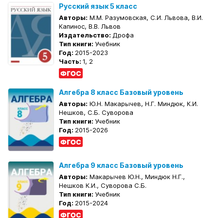
Русский язык 5 класс
Авторы:
М.М. Разумовская, С.И. Львова, В.И.
Капинос, В.В. Львов
Издательство:
Дрофа
Тип книги:
Учебник
Год:
2015-2023
Часть:
1, 2
Алгебра 8 класс Базовый уровень
Авторы:
Ю.Н. Макарычев, Н.Г. Миндюк, К.И.
Нешков, С.Б. Суворова
Тип книги:
Учебник
Год:
2015-2026
Алгебра 9 класс Базовый уровень
Авторы:
Макарычев Ю.Н., Миндюк Н.Г.,
Нешков К.И., Суворова С.Б.
Тип книги:
Учебник
Год:
2015-2024