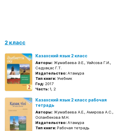
2 класс
Казахский язык 2 класс
Авторы:
Жұмабаева Ә.Е., Уайсова Г.И.,
Сәдуақас Г.Т.
Издательство:
Атамұра
Тип книги:
Учебник
Год:
2017
Часть:
1, 2
Казахский язык 2 класс рабочая
тетрадь
Авторы:
Жумабаева А.Е., Амирова А.С.,
Оспанбекова М.Н.
Издательство:
Атамұра
Тип книги:
Рабочая тетрадь