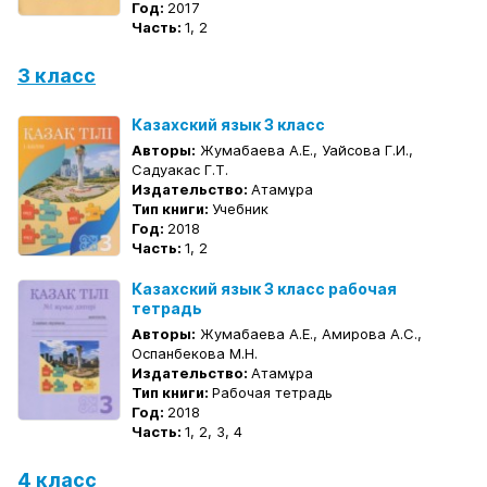
Год:
2017
Часть:
1, 2
3 класс
Казахский язык 3 класс
Авторы:
Жумабаева А.Е., Уайсова Г.И.,
Садуакас Г.Т.
Издательство:
Атамұра
Тип книги:
Учебник
Год:
2018
Часть:
1, 2
Казахский язык 3 класс рабочая
тетрадь
Авторы:
Жумабаева А.Е., Амирова А.С.,
Оспанбекова М.Н.
Издательство:
Атамұра
Тип книги:
Рабочая тетрадь
Год:
2018
Часть:
1, 2, 3, 4
4 класс