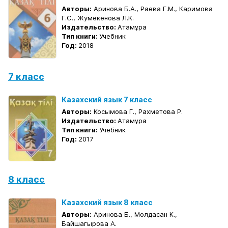
Авторы:
Аринова Б.А., Раева Г.М., Каримова
Г.С., Жумекенова Л.К.
Издательство:
Атамұра
Тип книги:
Учебник
Год:
2018
7 класс
Казахский язык 7 класс
Авторы:
Косымова Г., Рахметова Р.
Издательство:
Атамұра
Тип книги:
Учебник
Год:
2017
8 класс
Казахский язык 8 класс
Авторы:
Аринова Б., Молдасан К.,
Байшагырова А.