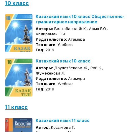
10 класс
Казахский язык 10 класс Общественно-
гуманитарное направление
Авторы:
Балтабаева Ж.К., Арын Е.О.,
Абдираман Г.Ы.
Издательство:
Атамұра
Тип книги:
Учебник
Год:
2019
Казахский язык 10 класс
Авторы:
Дәулетбекова Ж., Рай Қ.,
Жұмекенова Л.
Издательство:
Атамұра
Тип книги:
Учебник
Год:
2019
11 класс
Казахский язык 11 класс
Автор:
Қосымова Г.