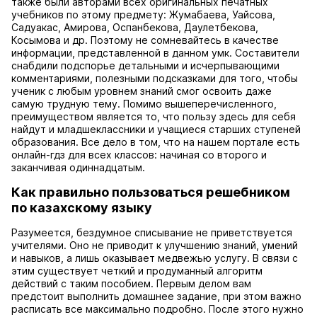
также были авторами всех оригинальных печатных
учебников по этому предмету: Жумабаева, Уайсова,
Садуакас, Амирова, Оспанбекова, Даулетбекова,
Косымова и др. Поэтому не сомневайтесь в качестве
информации, представленной в данном умк. Составители
снабдили подспорье детальными и исчерпывающими
комментариями, полезными подсказками для того, чтобы
ученик с любым уровнем знаний смог освоить даже
самую трудную тему. Помимо вышеперечисленного,
преимуществом является то, что пользу здесь для себя
найдут и младшеклассники и учащиеся старших ступеней
образования. Все дело в том, что на нашем портале есть
онлайн-гдз для всех классов: начиная со второго и
заканчивая одиннадцатым.
Как правильно пользоваться решебником
по казахскому языку
Разумеется, бездумное списывание не приветствуется
учителями. Оно не приводит к улучшению знаний, умений
и навыков, а лишь оказывает медвежью услугу. В связи с
этим существует четкий и продуманный алгоритм
действий с таким пособием. Первым делом вам
предстоит выполнить домашнее задание, при этом важно
расписать все максимально подробно. После этого нужно