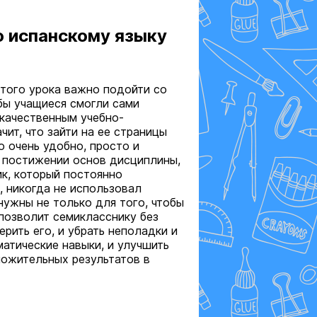
о испанскому языку
этого урока важно подойти со
бы учащиеся смогли сами
 качественным учебно-
чит, что зайти на ее страницы
о очень удобно, просто и
в постижении основ дисциплины,
ик, который постоянно
, никогда не использовал
нужны не только для того, чтобы
 позволит семикласснику без
ить его, и убрать неполадки и
матические навыки, и улучшить
ложительных результатов в