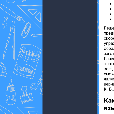
Реше
пред
скор
упра
обра
заго
Глав
плат
всег
смож
явля
верн
К. В.
Как
яз