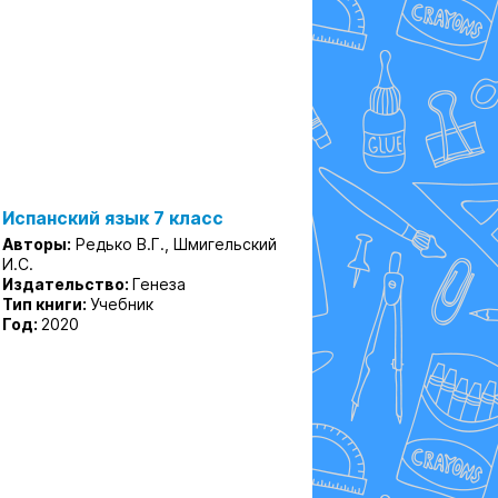
Испанский язык 7 класс
Авторы:
Редько В.Г., Шмигельский
И.С.
Издательство:
Генеза
Тип книги:
Учебник
Год:
2020