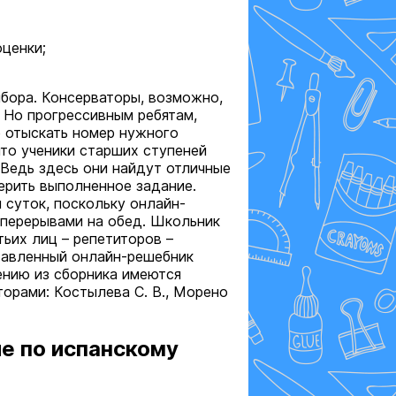
оценки;
бора. Консерваторы, возможно,
. Но прогрессивным ребятам,
е отыскать номер нужного
то ученики старших ступеней
Ведь здесь они найдут отличные
ерить выполненное задание.
 суток, поскольку онлайн-
 перерывами на обед. Школьник
тьих лиц – репетиторов –
тавленный онлайн-решебник
ению из сборника имеются
орами: Костылева С. В., Морено
ие по испанскому