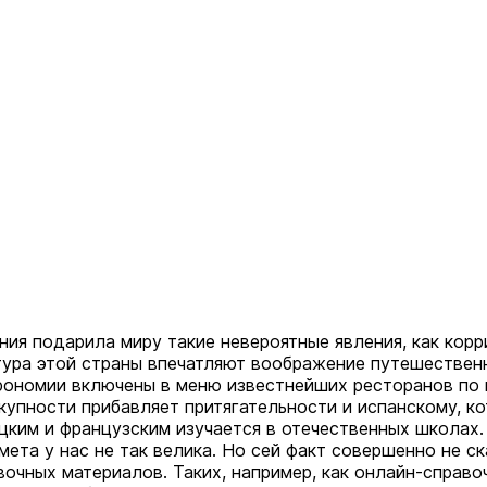
ния подарила миру такие невероятные явления, как корр
тура этой страны впечатляют воображение путешествен
рономии включены в меню известнейших ресторанов по в
купности прибавляет притягательности и испанскому, ко
цким и французским изучается в отечественных школах.
мета у нас не так велика. Но сей факт совершенно не с
вочных материалов. Таких, например, как онлайн-справо