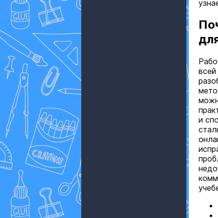
узна
По
для
Рабо
всей
разо
мето
можн
прак
и сп
стал
онла
испр
проб
недо
комм
учеб