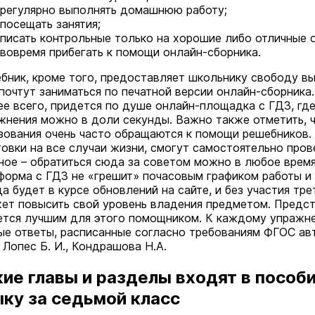
регулярно выполнять домашнюю работу;
посещать занятия;
писать контрольные только на хорошие либо отличные 
вовремя прибегать к помощи онлайн-сборника.
бник, кроме того, предоставляет школьнику свободу вы
почтут заниматься по печатной версии онлайн-сборника
ее всего, придется по душе онлайн-площадка с ГДЗ, гд
жнения можно в доли секунды. Важно также отметить, ч
зования очень часто обращаются к помощи решебников. 
товки на все случаи жизни, смогут самостоятельно пров
ное – обратиться сюда за советом можно в любое время
форма с ГДЗ не «грешит» почасовым графиком работы и
да будет в курсе обновлений на сайте, и без участия тре
ет повысить свой уровень владения предметом. Предс
ется лучшим для этого помощником. К каждому упражн
ые ответы, расписанные согласно требованиям ФГОС авт
, Лопес Б. И., Кондрашова Н.А.
ие главы и разделы входят в пособ
ыку за седьмой класс