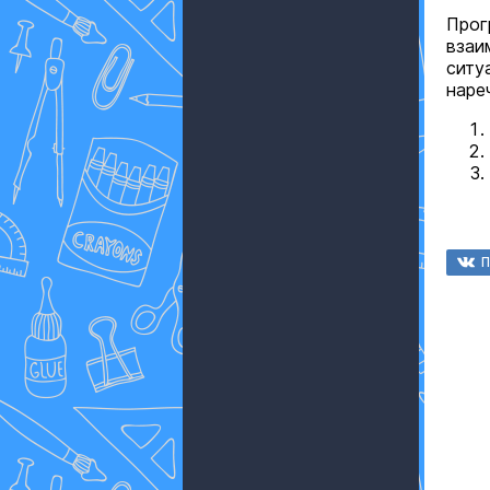
Прог
взаи
ситу
наре
П