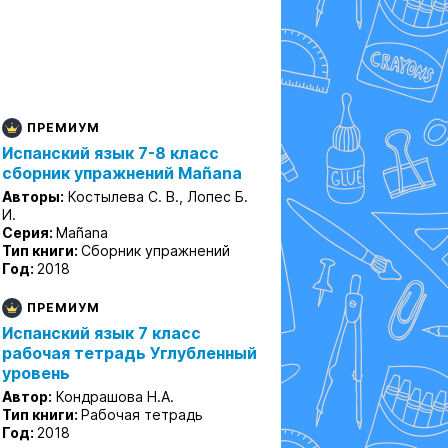
ПРЕМИУМ
Испанский язык 7-8 класс
сборник упражнений Mañana
Авторы:
Костылева С. В., Лопес Б.
И.
Серия:
Mañana
Тип книги:
Сборник упражнений
Год:
2018
ПРЕМИУМ
Испанский язык 7 класс
рабочая тетрадь Углубленный
уровень
Автор:
Кондрашова Н.А.
Тип книги:
Рабочая тетрадь
Год:
2018