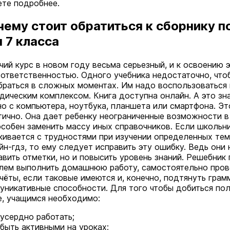
ете подробнее.
чему стоит обратиться к сборнику п
 7 класса
чий курс в новом году весьма серьезный, и к освоению 
 ответственностью. Одного учебника недостаточно, что
браться в сложных моментах. Им надо воспользоваться
дическим комплексом. Книга доступна онлайн. А это зна
о с компьютера, ноутбука, планшета или смартфона. Эт
тично. Она дает ребенку неограниченные возможности 
особен заменить массу иных справочников. Если школьн
кивается с трудностями при изучении определенных тем
йн-гдз, то ему следует исправить эту ошибку. Ведь они 
авить отметки, но и повысить уровень знаний. Решебник
лем выполнить домашнюю работу, самостоятельно провер
чёты, если таковые имеются и, конечно, подтянуть грам
уникативные способности. Для того чтобы добиться по
е, учащимся необходимо:
усердно работать;
быть активными на уроках;