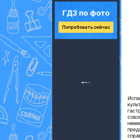
ГДЗ по фото
Попробовать сейчас
Испа
куль
гаст
сово
неме
пред
спра