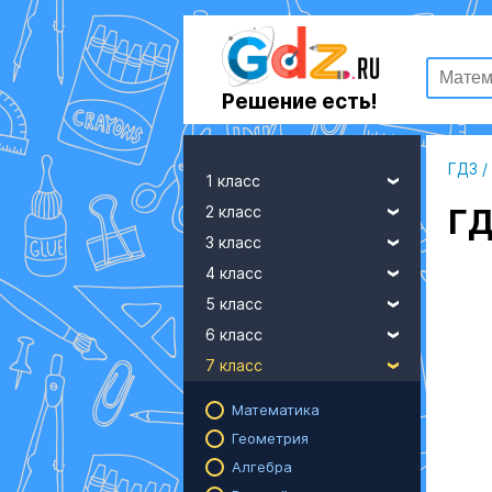
Решение есть!
ГДЗ
/
1 класс
2 класс
ГД
3 класс
4 класс
5 класс
6 класс
7 класс
Математика
Геометрия
Алгебра