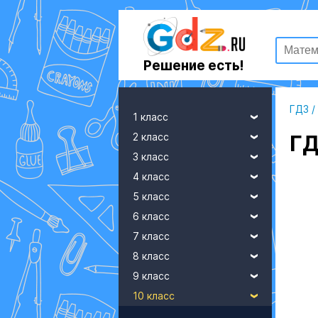
Решение есть!
ГДЗ
/
1 класс
2 класс
ГД
3 класс
4 класс
5 класс
6 класс
7 класс
8 класс
9 класс
10 класс