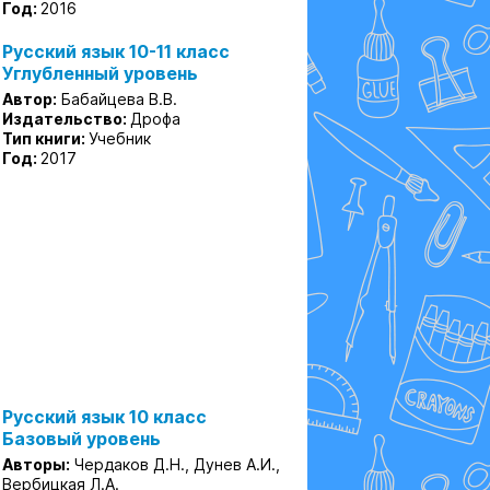
Год:
2016
Русский язык 10-11 класс
Углубленный уровень
Автор:
Бабайцева В.В.
Издательство:
Дрофа
Тип книги:
Учебник
Год:
2017
Русский язык 10 класс
Базовый уровень
Авторы:
Чердаков Д.Н., Дунев А.И.,
Вербицкая Л.А.