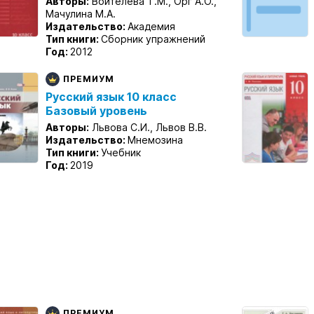
Авторы:
Воителева Т.М., Орг А.О.,
Мачулина М.А.
Издательство:
Академия
Тип книги:
Сборник упражнений
Год:
2012
ПРЕМИУМ
Русский язык 10 класс
Базовый уровень
Авторы:
Львова С.И., Львов В.В.
Издательство:
Мнемозина
Тип книги:
Учебник
Год:
2019
ПРЕМИУМ