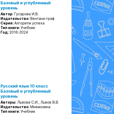
Базовый и углубленный
уровень
Автор:
Гусарова И.В.
Издательство:
Вентана-граф
Серия:
Алгоритм успеха
Тип книги:
Учебник
Год:
2016-2024
Русский язык 10 класс
Базовый и углубленный
уровень
Авторы:
Львова С.И., Львов В.В.
Издательство:
Мнемозина
Тип книги:
Учебник