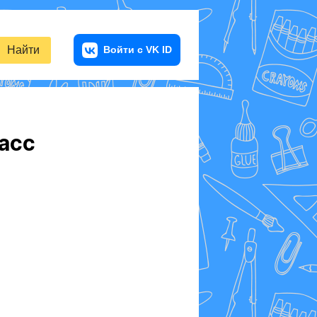
Найти
ласс