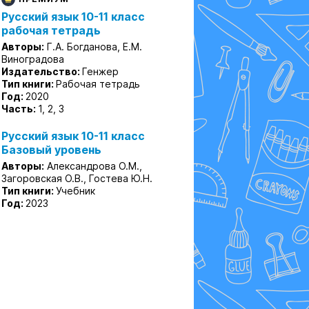
Русский язык 10-11 класс
рабочая тетрадь
Авторы:
Г.А. Богданова, Е.М.
Виноградова
Издательство:
Генжер
Тип книги:
Рабочая тетрадь
Год:
2020
Часть:
1, 2, 3
Русский язык 10-11 класс
Базовый уровень
Авторы:
Александрова О.М.,
Загоровская О.В., Гостева Ю.Н.
Тип книги:
Учебник
Год:
2023