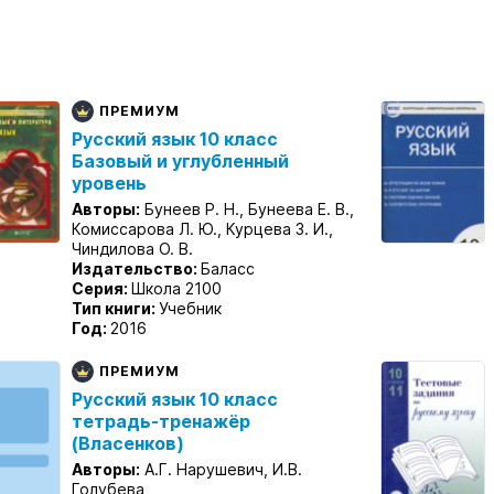
ПРЕМИУМ
Русский язык 10 класс
Базовый и углубленный
уровень
Авторы:
Бунеев Р. Н., Бунеева Е. В.,
Комиссарова Л. Ю., Курцева З. И.,
Чиндилова О. В.
Издательство:
Баласс
Серия:
Школа 2100
Тип книги:
Учебник
Год:
2016
ПРЕМИУМ
Русский язык 10 класс
тетрадь-тренажёр
(Власенков)
Авторы:
А.Г. Нарушевич, И.В.
Голубева